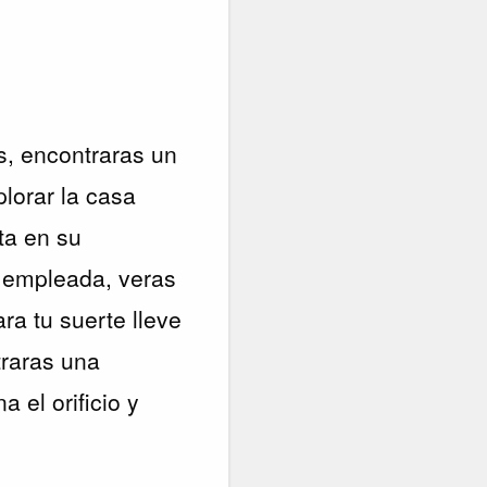
s, encontraras un
orar la casa
ta en su
a empleada, veras
ra tu suerte lleve
traras una
l orificio y