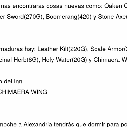
armas encontraras cosas nuevas como: Oaken C
per Sword(270G), Boomerang(420) y Stone Axe
rmaduras hay: Leather Kilt(220G), Scale Armor
icinal Herb(8G), Holy Water(20G) y Chimaera 
 del Inn
a CHIMAERA WING
 noche a Alexandria tendrás que dormir para po