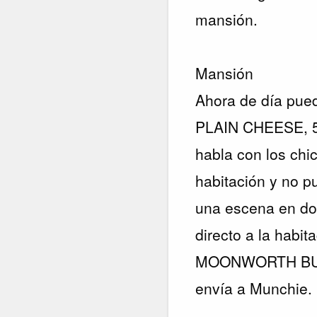
mansión.
Mansión
Ahora de día pued
PLAIN CHEESE, 5
habla con los chi
habitación y no p
una escena en don
directo a la habit
MOONWORTH BULB,
envía a Munchie.