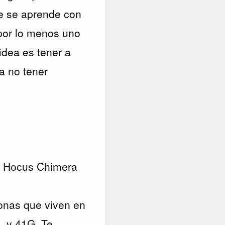
ue se aprende con
 por lo menos uno
idea es tener a
a no tener
 - Hocus Chimera
sonas que viven en
L y 41G. Te