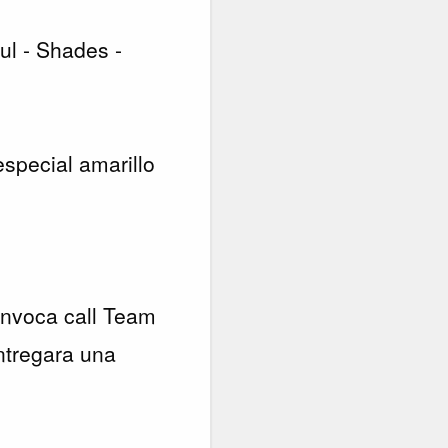
ul - Shades -
special amarillo
 invoca call Team
ntregara una