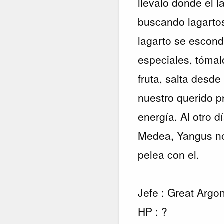
llevalo donde el l
buscando lagartos
lagarto se escond
especiales, tómalo
fruta, salta desd
nuestro querido 
energía. Al otro d
Medea, Yangus no
pelea con el.
Jefe : Great Argo
HP : ?