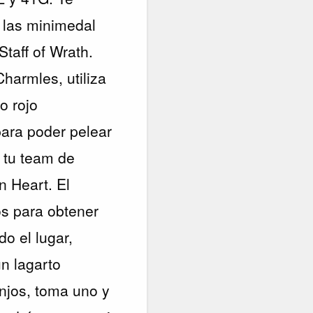
 las minimedal
taff of Wrath.
harmles, utiliza
o rojo
para poder pelear
a tu team de
n Heart. El
os para obtener
o el lugar,
n lagarto
anjos, toma uno y