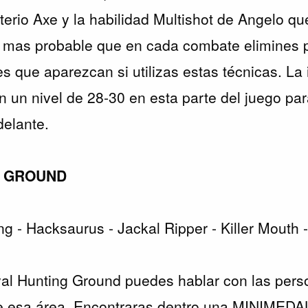
iterio Axe y la habilidad Multishot de Angelo q
Lo mas probable que en cada combate elimines
s que aparezcan si utilizas estas técnicas. La 
n un nivel de 28-30 en esta parte del juego par
elante.
G GROUND
g - Hacksaurus - Jackal Ripper - Killer Mouth
oyal Hunting Ground puedes hablar con las per
e esa área. Encontraras dentro una MINIMEDA