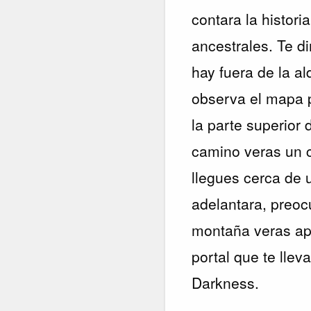
contara la histor
ancestrales. Te d
hay fuera de la a
observa el mapa p
la parte superior
camino veras un 
llegues cerca de 
adelantara, preocú
montaña veras apa
portal que te llev
Darkness.