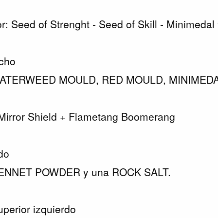
ior: Seed of Strenght - Seed of Skill - Minimed
echo
 WATERWEED MOULD, RED MOULD, MINIMEDAL 
 Mirror Shield + Flametang Boomerang
do
 RENNET POWDER y una ROCK SALT.
uperior izquierdo