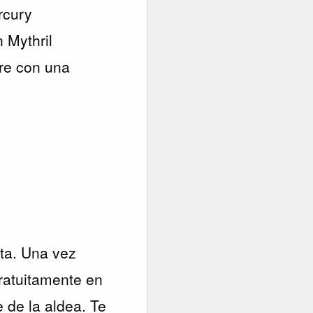
rcury
 Mythril
re con una
sta. Una vez
atuitamente en
 de la aldea. Te