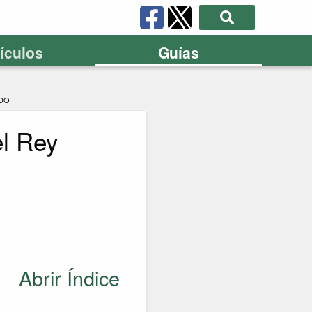
tículos
Guías
NDO
el Rey
Abrir Índice