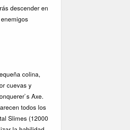
odrás descender en
o enemigos
pequeña colina,
or cuevas y
Conquerer`s Axe.
parecen todos los
etal Slimes (12000
izar la habilidad