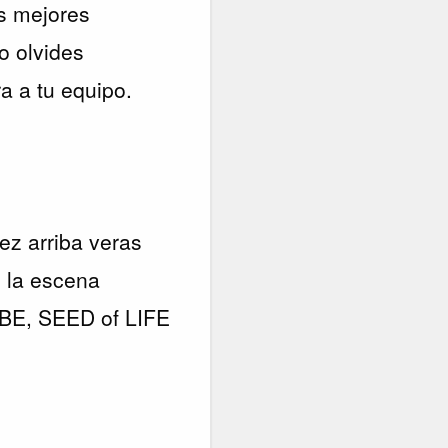
us mejores
o olvides
a a tu equipo.
vez arriba veras
e la escena
OBE, SEED of LIFE