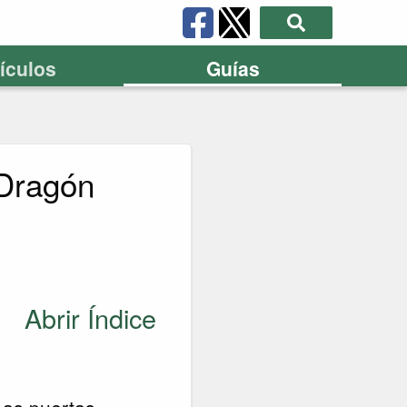
tículos
Guías
 Dragón
Abrir Índice
Las puertas,