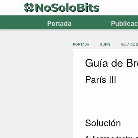
Portada
Publica
PORTADA
GUÍAS
GUÍA DE 
Guía de Br
París III
Solución
Al llegar a teatro