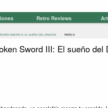
ciones
Retro Reviews
Ar
BROKEN SWORD III: EL SUEÑO DEL DRAGÓN
PARÍS III
oken Sword III: El sueño del
 abandonado, un escalofrío recorre tu espalda. 