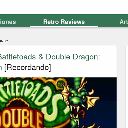
ciones
Retro Reviews
Ar
ANDO
attletoads & Double Dragon:
m
[Recordando]