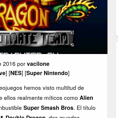
de 2016 por
vacilone
ve
] [
NES
] [
Super Nintendo
]
eojuegos hemos visto multitud de
de ellos realmente míticos como
Alien
mbustible
Super Smash Bros
. El título
 & Double Dragon
, dos mundos