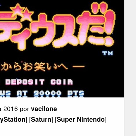
de 2016 por
vacilone
ayStation
] [
Saturn
] [
Super Nintendo
]