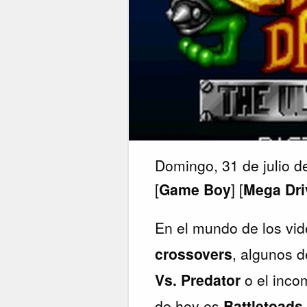
Domingo, 31 de julio 
[
Game Boy
] [
Mega Dri
En el mundo de los vid
crossovers
, algunos 
Vs. Predator
o el inco
de hoy es
Battletoads