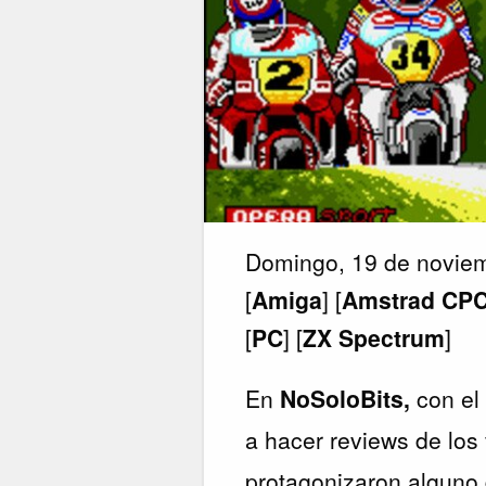
Domingo, 19 de novie
[
Amiga
] [
Amstrad CP
[
PC
] [
ZX Spectrum
]
En
NoSoloBits,
con el
a hacer reviews de lo
protagonizaron alguno 