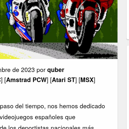
mbre de 2023 por
quber
C
] [
Amstrad PCW
] [
Atari ST
] [
MSX
]
 paso del tiempo, nos hemos dedicado
s videojuegos españoles que
de los deportistas nacionales más