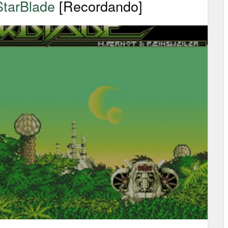
StarBlade
[Recordando]