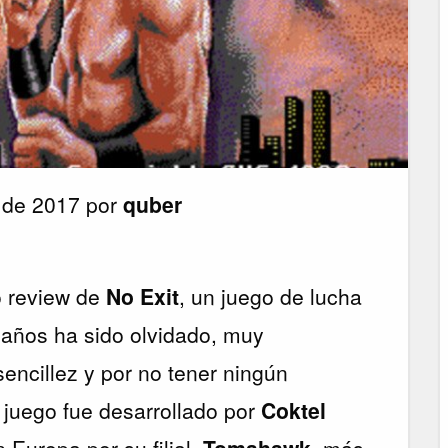
 de 2017 por
quber
o review de
No Exit
, un juego de lucha
 años ha sido olvidado, muy
encillez y por no tener ningún
 juego fue desarrollado por
Coktel
n Europa por su filial,
Tomahawk,
más