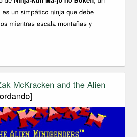
lo de
Ninja-kun Ma-jō no Bōken
, un
a es un simpático ninja que debe
os mientras escala montañas y
Zak McKracken and the Alien
ordando]