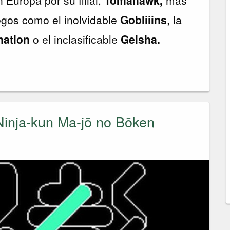
egos como el inolvidable
Gobliiins
, la
nation
o el inclasificable
Geisha.
Ninja-kun Ma-jō no Bōken