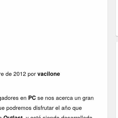
bre de 2012 por
vacilone
ugadores en
PC
se nos acerca un gran
 que podremos disfrutar el año que
ma
Outlast
, y está siendo desarrollado