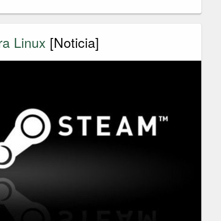
ra Linux
[Noticia]