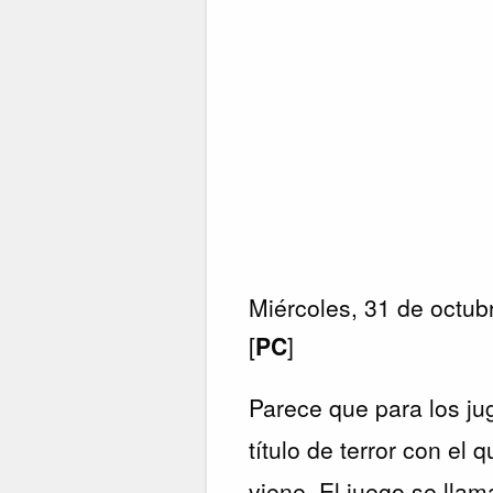
Miércoles, 31 de octu
[
PC
]
Parece que para los j
título de terror con el
viene. El juego se lla