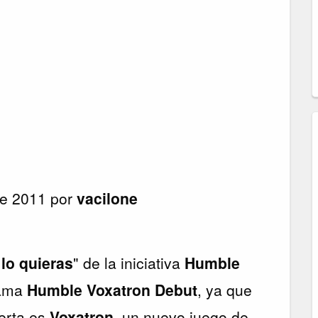
de 2011 por
vacilone
lo quieras
" de la iniciativa
Humble
lama
Humble Voxatron Debut
, ya que
ferta es
Voxatron
, un nuevo juego de