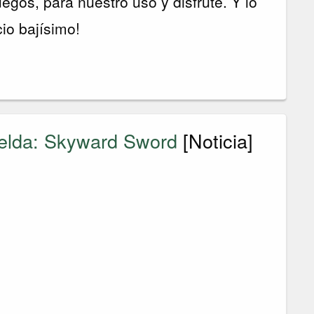
uegos, para nuestro uso y disfrute. Y lo
io bajísimo!
Zelda: Skyward Sword
[Noticia]