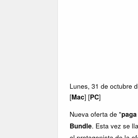
Lunes, 31 de octubre 
[
Mac
] [
PC
]
Nueva oferta de "
paga 
Bundle
. Esta vez se l
el protagonista de la o