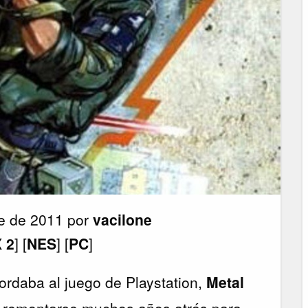
e de 2011 por
vacilone
 2
] [
NES
] [
PC
]
rdaba al juego de Playstation,
Metal
a remontarse muchos años atrás para