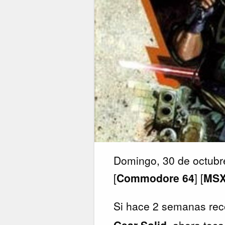
Domingo, 30 de octubr
[
Commodore 64
] [
MSX
Si hace 2 semanas reco
Gear Solid
, ahora toc