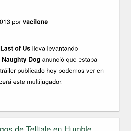
2013 por
vacilone
Last of Us
lleva levantando
e
Naughty Dog
anunció que estaba
 tráiler publicado hoy podemos ver en
cerá este multijugador.
egos de Telltale en Humble