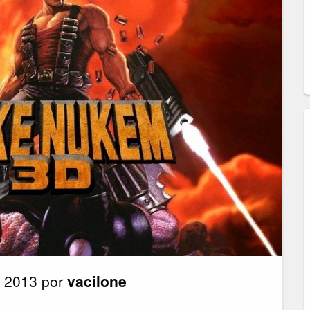
e 2013 por
vacilone