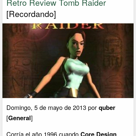
Retro Review Tomb Raider
[Recordando]
Domingo, 5 de mayo de 2013 por
quber
[
General
]
Corría el año 1996 cuando
Core Design