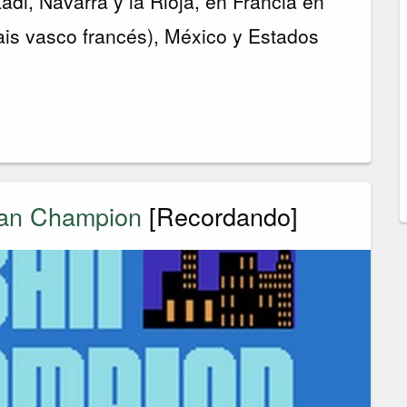
di, Navarra y la Rioja, en Francia en
pais vasco francés), México y Estados
ban Champion
[Recordando]