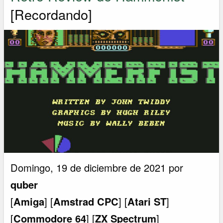
[Recordando]
Domingo, 19 de diciembre de 2021 por
quber
[
Amiga
] [
Amstrad CPC
] [
Atari ST
]
[
Commodore 64
] [
ZX Spectrum
]