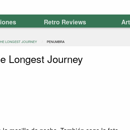
ciones
Retro Reviews
Ar
THE LONGEST JOURNEY
PENUMBRA
e Longest Journey
e la mesilla de noche. También coge la foto.