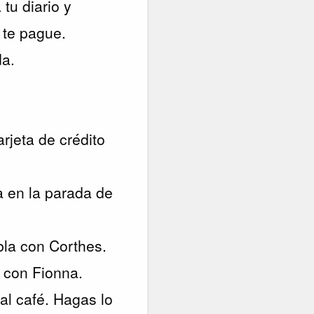
 tu diario y
 te pague.
da.
arjeta de crédito
a en la parada de
abla con Corthes.
o con Fionna.
 al café. Hagas lo