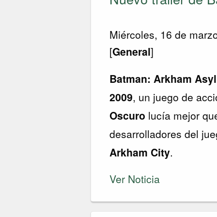
Miércoles, 16 de marz
[
General
]
Batman: Arkham Asy
2009
, un juego de acc
Oscuro
lucía mejor qu
desarrolladores del ju
Arkham City
.
Ver Noticia