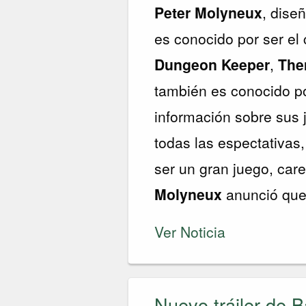
Peter Molyneux
, dise
es conocido por ser e
Dungeon Keeper
,
The
también es conocido p
información sobre sus
todas las espectativa
ser un gran juego, ca
Molyneux
anunció que
Ver Noticia
Nuevo tráiler de 