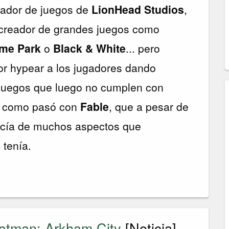
ñador de juegos de
LionHead Studios
,
l creador de grandes juegos como
me Park
o
Black & White
... pero
or hypear a los jugadores dando
 juegos que luego no cumplen con
s, como pasó con
Fable
, que a pesar de
recía de muchos aspectos que
 tenía.
Batman: Arkham City
[Noticia]