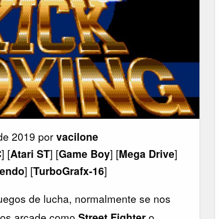
de 2019 por
vacilone
C
] [
Atari ST
] [
Game Boy
] [
Mega Drive
]
tendo
] [
TurboGrafx-16
]
uegos de lucha, normalmente se nos
ulos arcade como
Street Fighter
o