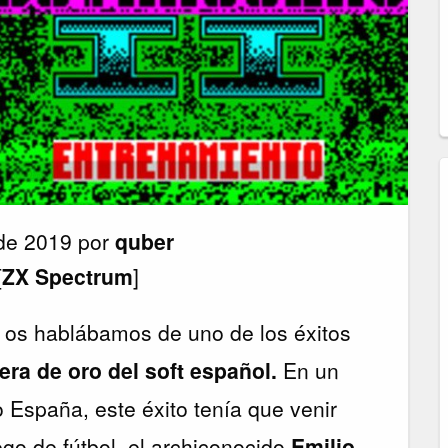
de 2019 por
quber
[
ZX Spectrum
]
os hablábamos de uno de los éxitos
 era de oro del soft español.
En un
o España, este éxito tenía que venir
go de fútbol, el archiconocido
Emilio