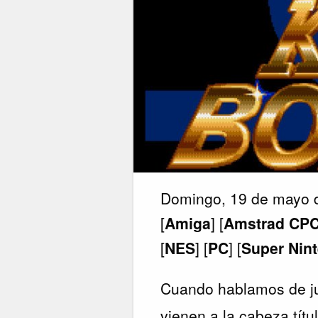
Domingo, 19 de mayo 
[
Amiga
] [
Amstrad CP
[
NES
] [
PC
] [
Super Nin
Cuando hablamos de j
vienen a la cabeza tít