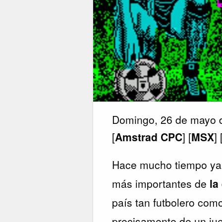
Domingo, 26 de mayo 
[
Amstrad CPC
] [
MSX
] 
Hace mucho tiempo ya 
más importantes de
la
país tan futbolero com
precisamente de un jue