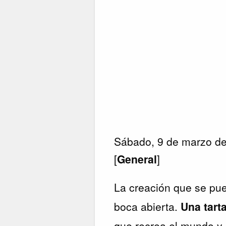
Sábado, 9 de marzo d
[
General
]
La creación que se pue
boca abierta.
Una tart
que recrea el mundo y 