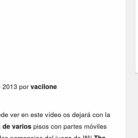
e 2013 por
vacilone
de ver en este vídeo os dejará con la
a de varios
pisos con partes móviles
los personajes del juego de Wii
The