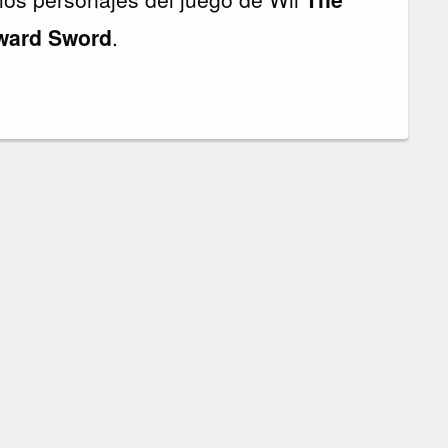
yward Sword
.