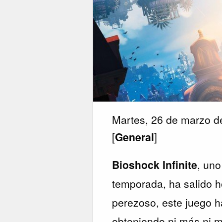
Martes, 26 de marzo d
[
General
]
Bioshock Infinite
, un
temporada, ha salido ho
perezoso, este juego h
obteniendo ni más ni 