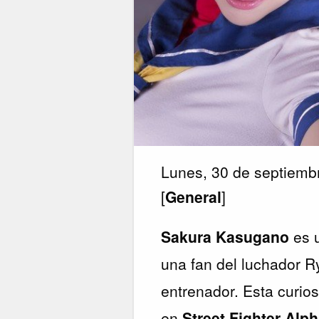
Lunes, 30 de septiemb
[
General
]
Sakura Kasugano
es u
una fan del luchador R
entrenador. Esta curio
en
Street Fighter Alph