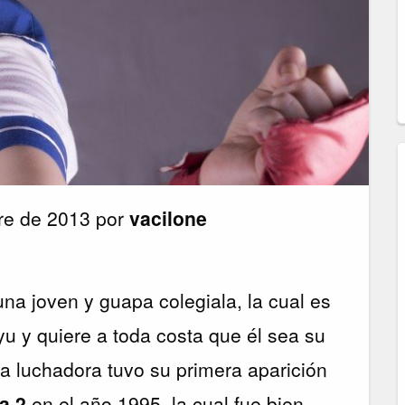
re de 2013 por
vacilone
na joven y guapa colegiala, la cual es
yu y quiere a toda costa que él sea su
sa luchadora tuvo su primera aparición
a 2
en el año 1995, la cual fue bien