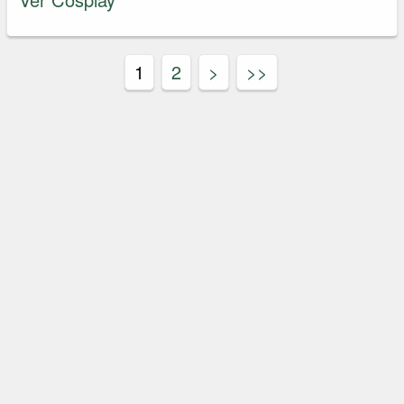
1
2
>
>>