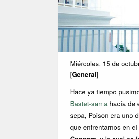
Miércoles, 15 de octu
[
General
]
Hace ya tiempo pusim
Bastet-sama
hacía de e
sepa, Poison era uno d
que enfrentarnos en el
Capcom
, y la cual es