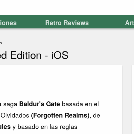
ciones
Retro Reviews
Ar
ON
d Edition - iOS
sa saga
Baldur's Gate
basada en el
s Olvidados
(Forgotten Realms)
, de
ules
y basado en las reglas