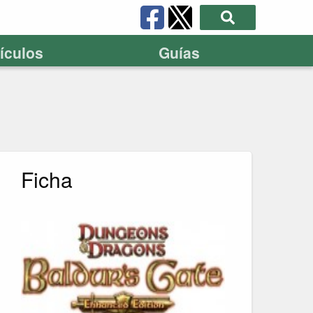
tículos
Guías
Ficha