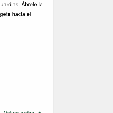
guardias. Ábrele la
ígete hacia el
Volver arriba