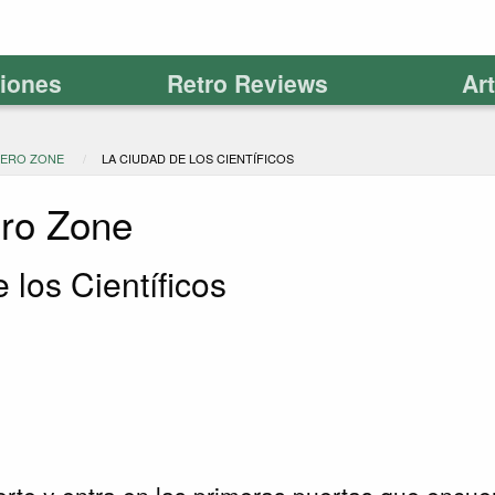
ciones
Retro Reviews
Ar
ZERO ZONE
LA CIUDAD DE LOS CIENTÍFICOS
ero Zone
 los Científicos
orte y entra en las primeras puertas que encuent