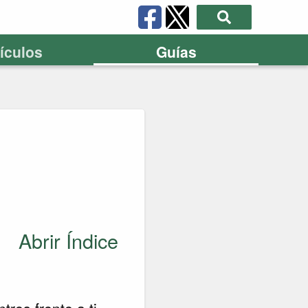
tículos
Guías
Abrir Índice
res frente a ti.