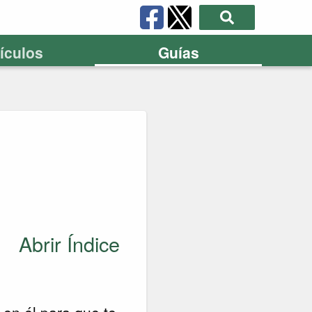
tículos
Guías
Abrir Índice
en él para que te