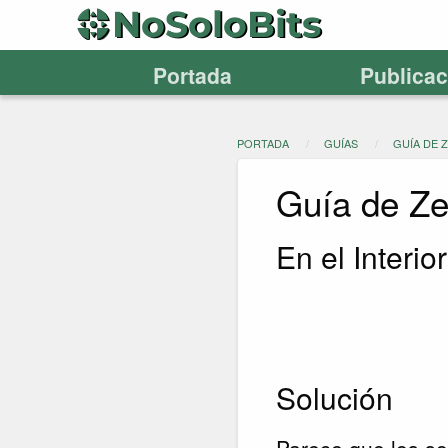
Portada
Publica
PORTADA
GUÍAS
GUÍA DE 
Guía de Z
En el Interio
Solución
Parece que los so