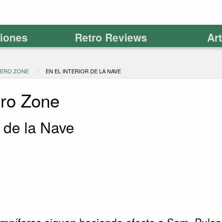
ciones
Retro Reviews
Ar
ZERO ZONE
EN EL INTERIOR DE LA NAVE
ero Zone
r de la Nave
mníferos siguen haciendo efecto a Sam. Pulsa 