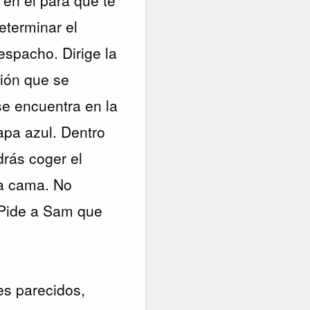
eterminar el
espacho. Dirige la
ción que se
se encuentra en la
apa azul. Dentro
drás coger el
la cama. No
. Pide a Sam que
es parecidos,