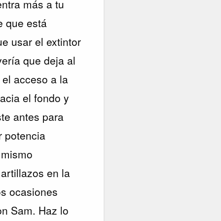
entra más a tu
e que está
e usar el extintor
vería que deja al
 el acceso a la
acia el fondo y
ste antes para
r potencia
el mismo
rtillazos en la
os ocasiones
con Sam. Haz lo