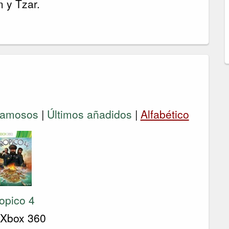
m y Tzar.
amosos
|
Últimos añadidos
|
Alfabético
opico 4
 Xbox 360