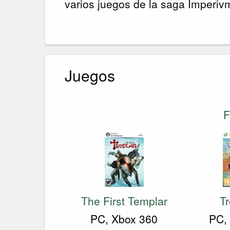
varios juegos de la saga Imperiv
Juegos
F
The First Templar
Tr
PC, Xbox 360
PC,