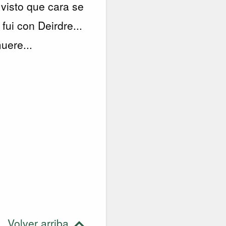
visto que cara se
ui con Deirdre...
uere...
Volver arriba