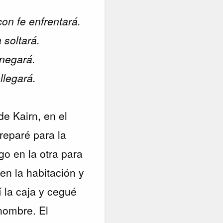
on fe enfrentará.
soltará.
negará.
legará.
de Kairn, en el
preparé para la
go en la otra para
en la habitación y
 la caja y cegué
 nombre. El