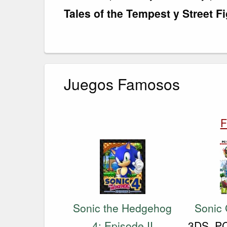
Tales of the Tempest y Street Fi
Juegos Famosos
F
Sonic the Hedgehog
Sonic 
4: Episode II
3DS, PC