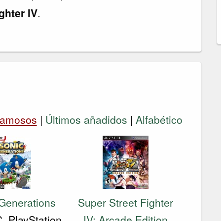
ghter IV
.
amosos
|
Últimos añadidos
|
Alfabético
Generations
Super Street Fighter
, PlayStation
IV: Arcade Edition