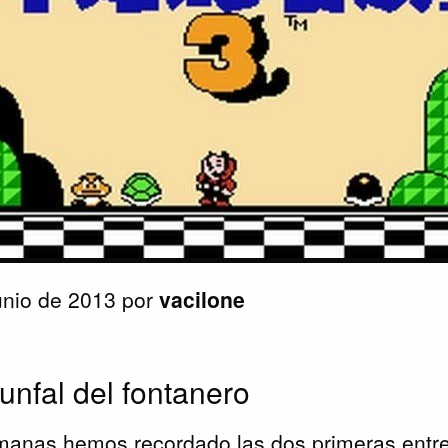
unio de 2013 por
vacilone
iunfal del fontanero
emanas hemos recordado las dos primeras ent