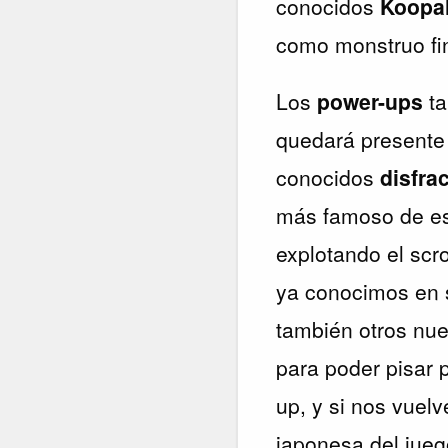
conocidos
Koopa
como monstruo fin
Los
power-ups
ta
quedará presente
conocidos
disfra
más famoso de est
explotando el scr
ya conocimos en 
también otros nu
para poder pisar 
up, y si nos vuel
japonesa del jueg