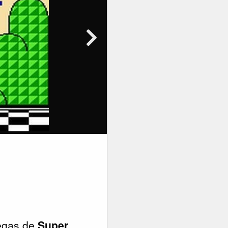
regas de
Super