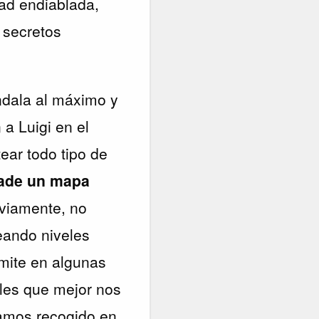
dad endiablada,
 secretos
ándala al máximo y
 a Luigi en el
ear todo tipo de
ade un mapa
bviamente, no
ueando niveles
mite en algunas
eles que mejor nos
mos recogido en