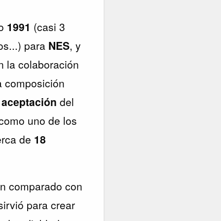
ño
1991
(casi 3
s...) para
NES
, y
n la colaboración
a composición
a
aceptación
del
 como uno de los
erca de
18
ón comparado con
sirvió para crear