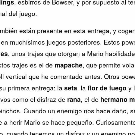
lings
, esbirros de Bowser, y por supuesto al te
al del juego.
mbién están presente en esta entrega, y coge
 en muchísimos juegos posteriores. Estos powe
ces
, unos trajes que otorgan a Mario habilidade
os trajes es el de
mapache
, que permite vola
oll vertical que he comentado antes. Otros pow
su primera entrega: la
seta
, la
flor de fuego
y 
evos como el disfraz de
rana
, el de
hermano ma
pinchos. Cuando un enemigo nos hace daño, se
ve a herir Mario se hace pequeño. Curiosamente
o, cuando tenemos un disfraz y un enemigo no