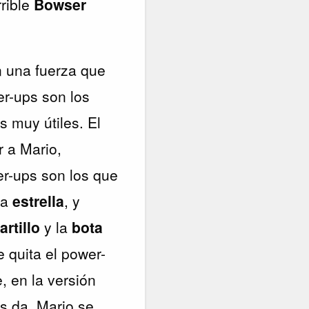
rrible
Bowser
n una fuerza que
r-ups son los
s muy útiles. El
r a Mario,
er-ups son los que
la
estrella
, y
rtillo
y la
bota
 quita el power-
, en la versión
s da, Mario se