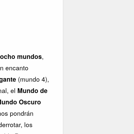
s
ocho mundos
,
un encanto
gante
(mundo 4),
al, el
Mundo de
undo Oscuro
 nos pondrán
errotar, los