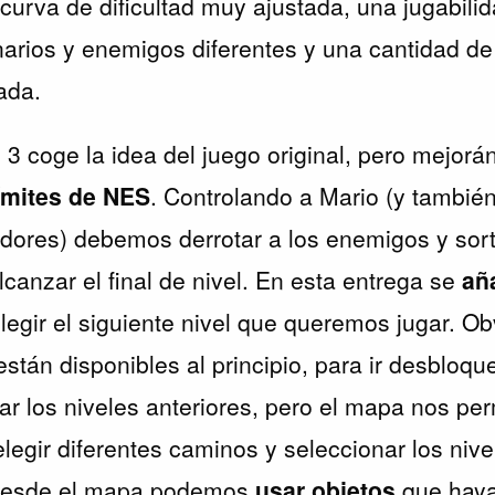
curva de dificultad muy ajustada, una jugabili
rios y enemigos diferentes y una cantidad de
ada.
 3 coge la idea del juego original, pero mejor
ímites de NES
. Controlando a Mario (y también
ores) debemos derrotar a los enemigos y sort
canzar el final de nivel. En esta entrega se
añ
gir el siguiente nivel que queremos jugar. O
están disponibles al principio, para ir desbloq
 los niveles anteriores, pero el mapa nos per
legir diferentes caminos y seleccionar los niv
desde el mapa podemos
usar objetos
que haya