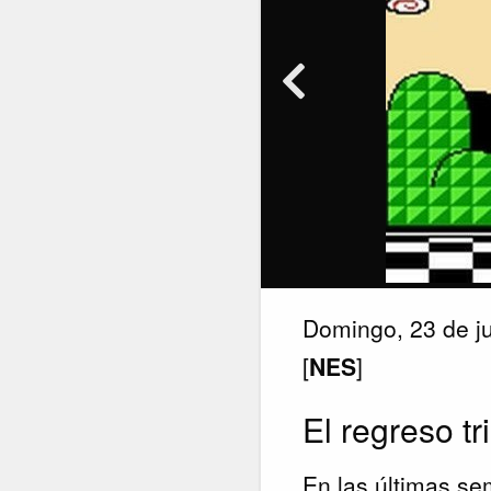
Domingo, 23 de j
[
NES
]
El regreso tr
En las últimas s