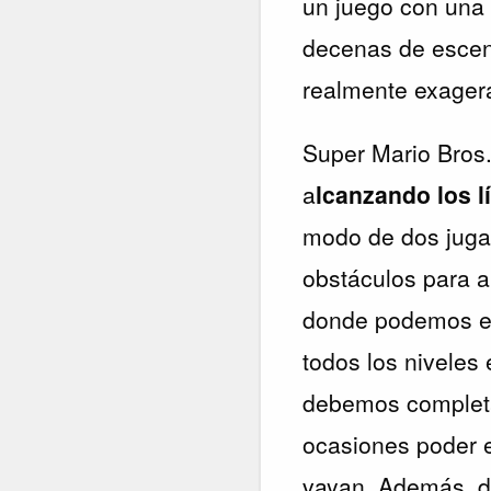
un juego con una 
decenas de escena
realmente exager
Super Mario Bros.
a
lcanzando los l
modo de dos jugad
obstáculos para al
donde podemos ele
todos los niveles 
debemos completar
ocasiones poder e
vayan. Además, 