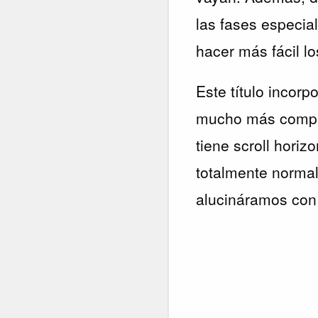
las fases especia
hacer más fácil lo
Este título incorp
mucho más comple
tiene scroll horiz
totalmente norma
alucináramos con 