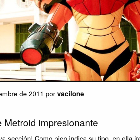
iembre de 2011 por
vacilone
e Metroid impresionante
 sección! Como bien indica su tipo, en ella 