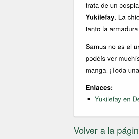
trata de un cospl
Yukilefay
. La ch
tanto la armadura 
Samus no es el un
podéis ver muchí
manga. ¡Toda una 
Enlaces:
Yukilefay en D
Volver a la págin