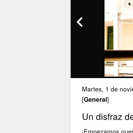
Martes, 1 de nov
[
General
]
Un disfraz d
¡Empezamos nueva