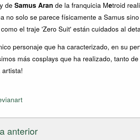
ay de
Samus Aran
de la franquicia M
e
troid rea
ica no solo se parece físicamente a Samus si
como el traje 'Zero Suit' están cuidados al deta
ico personaje que ha caracterizado, en su per
simos más cosplays que ha realizado, tanto d
artista!
evianart
a anterior