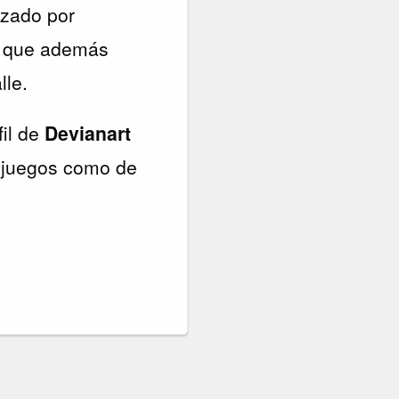
lizado por
no que además
lle.
fil de
Devianart
e juegos como de