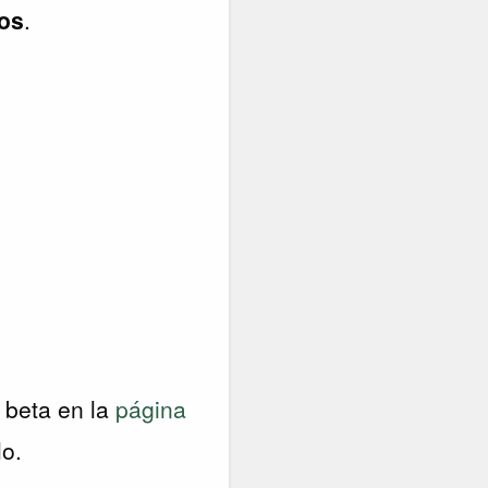
ios
.
 beta en la
página
lo.