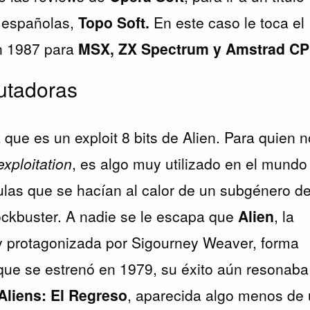
s españolas,
Topo Soft.
En este caso le toca el
en 1987 para
MSX, ZX Spectrum y Amstrad CP
utadoras
a que es un exploit 8 bits de Alien. Para quien 
exploitation
, es algo muy utilizado en el mundo
culas que se hacían al calor de un subgénero d
ockbuster. A nadie se le escapa que
Alien
, la
t y protagonizada por Sigourney Weaver, forma
nque se estrenó en 1979, su éxito aún resonaba
Aliens: El Regreso
, aparecida algo menos de