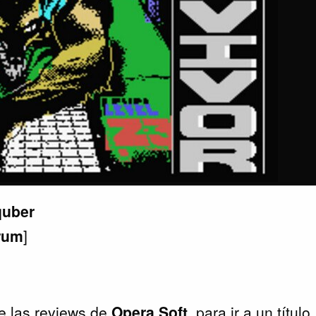
quber
rum
]
las reviews de
Opera Soft
, para ir a un título