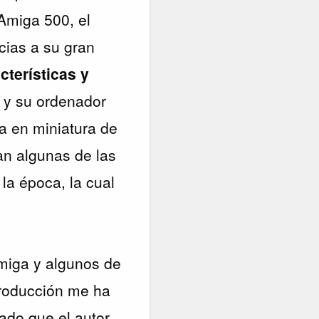
Amiga 500, el
cias a su gran
cterísticas y
i
y su ordenador
ca en miniatura de
an algunas de las
 la época, la cual
miga y algunos de
troducción me ha
ado que el autor