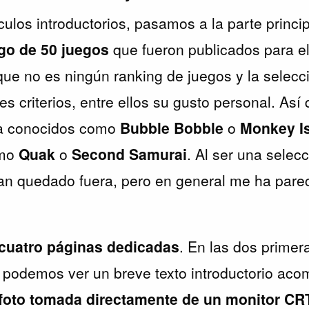
culos introductorios, pasamos a la parte princ
go de 50 juegos
que fueron publicados para e
que no es ningún ranking de juegos y la selecc
es criterios, entre ellos su gusto personal. As
ra conocidos como
Bubble Bobble
o
Monkey Is
omo
Quak
o
Second Samurai
. Al ser una selecc
an quedado fuera, pero en general me ha pare
cuatro páginas dedicadas
. En las dos primer
s podemos ver un breve texto introductorio ac
foto tomada directamente de un monitor CR