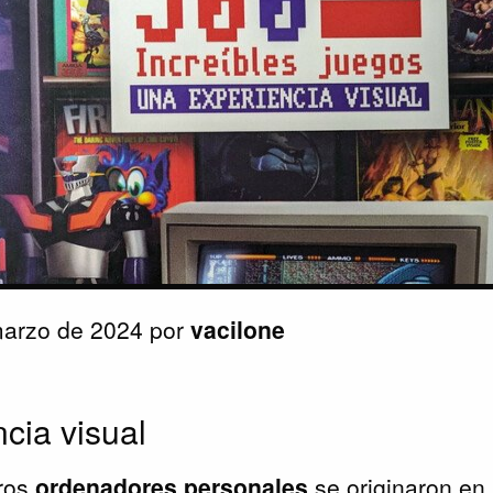
marzo de 2024 por
vacilone
cia visual
eros
ordenadores personales
se originaron en 