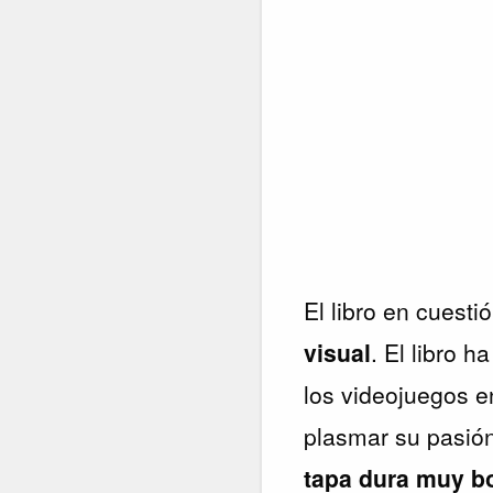
El libro en cuesti
visual
. El libro h
los videojuegos e
plasmar su pasió
tapa dura muy bo