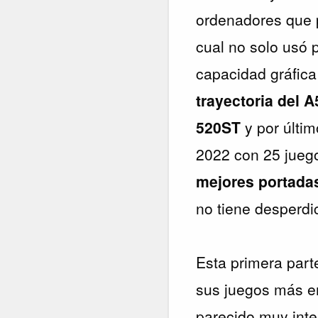
ordenadores que p
cual no solo usó 
capacidad gráfica
trayectoria del 
520ST
y por últi
2022 con 25 juego
mejores portada
no tiene desperdic
Esta primera par
sus juegos más em
parecido muy inte