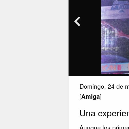
Domingo, 24 de 
[
Amiga
]
Una experien
Aunque los prim