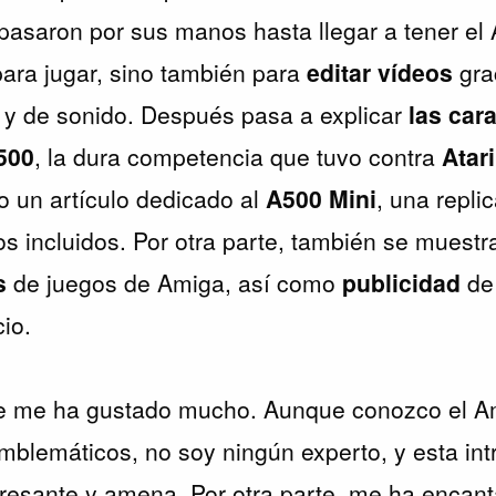
asaron por sus manos hasta llegar a tener el 
para jugar, sino también para
editar vídeos
gra
 y de sonido. Después pasa a explicar
las cara
A500
, la dura competencia que tuvo contra
Atar
mo un artículo dedicado al
A500 Mini
, una repli
s incluidos. Por otra parte, también se muestr
s
de juegos de Amiga, así como
publicidad
de
io.
te me ha gustado mucho. Aunque conozco el A
blemáticos, no soy ningún experto, y esta in
resante y amena. Por otra parte, me ha encant