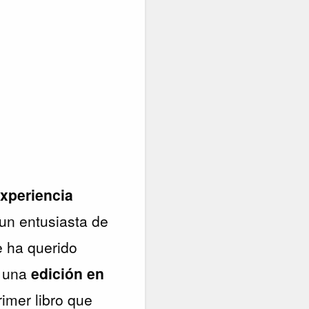
experiencia
 un entusiasta de
e ha querido
s una
edición en
rimer libro que