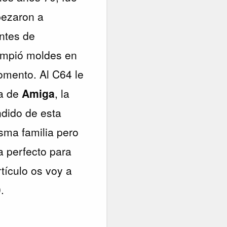
pezaron a
antes de
rompió moldes en
omento. Al C64 le
ia de
Amiga
, la
ndido de esta
sma familia pero
a perfecto para
tículo os voy a
.