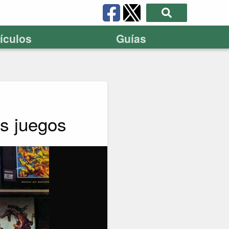
tículos
Guías
es juegos