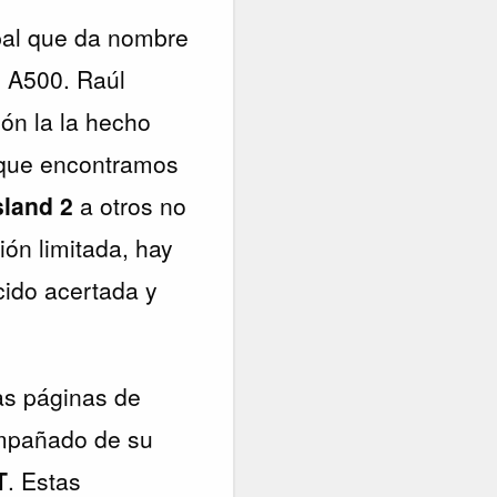
ipal que da nombre
l A500. Raúl
ión la la hecho
í que encontramos
land 2
a otros no
ión limitada, hay
cido acertada y
as páginas de
ompañado de su
T
. Estas