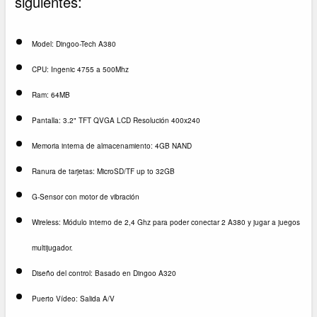
siguientes:
Model: Dingoo-Tech A380
CPU: Ingenic 4755 a 500Mhz
Ram: 64MB
Pantalla: 3.2" TFT QVGA LCD Resolución 400x240
Memoria interna de almacenamiento: 4GB NAND
Ranura de tarjetas: MicroSD/TF up to 32GB
G-Sensor con motor de vibración
Wireless: Módulo interno de 2,4 Ghz para poder conectar 2 A380 y jugar a juegos
multijugador.
Diseño del control: Basado en Dingoo A320
Puerto Vídeo: Salida A/V