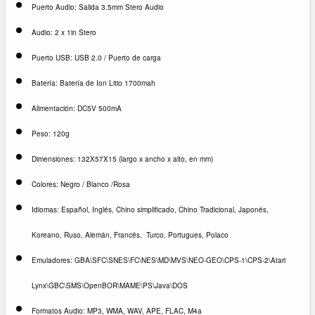
Puerto Audio: Salida 3.5mm Stero Audio
Audio: 2 x 1in Stero
Puerto USB: USB 2.0 / Puerto de carga
Batería: Batería de Ion Litio 1700mah
Alimentación: DC5V 500mA
Peso: 120g
Dimensiones: 132X57X15 (largo x ancho x alto, en mm)
Colores: Negro / Blanco /Rosa
Idiomas:
Español,
Inglés, Chino simplificado, Chino Tradicional, Japonés,
Koreano, Ruso, Alemán, Francés, Turco, Portugues, Polaco
Emuladores: GBA\SFC\SNES\FC\NES\MD\MVS\NEO-GEO\CPS-1\CPS-2\Atari
Lynx\GBC\SMS\OpenBOR\MAME\PS\Java\DOS
Formatos Audio: MP3, WMA, WAV, APE, FLAC, M4a