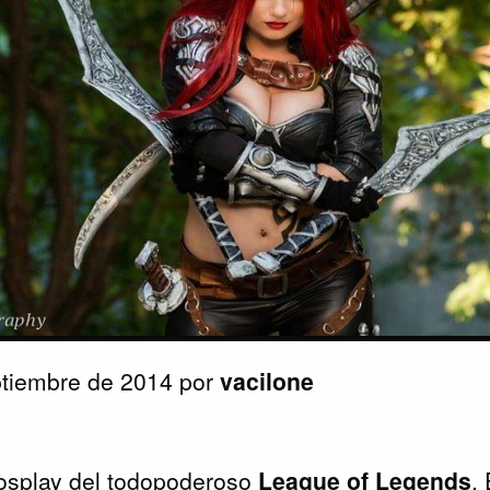
ptiembre de 2014 por
vacilone
osplay del todopoderoso
League of Legends
.