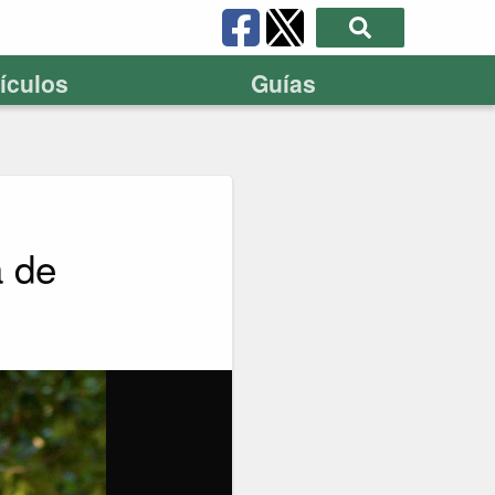
tículos
Guías
a de