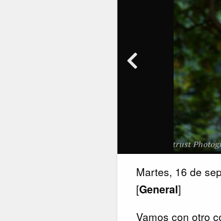
Martes, 16 de se
[
General
]
Vamos con otro c