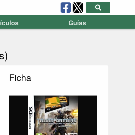
tículos
Guías
s)
Ficha