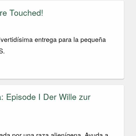
re Touched!
ivertidísima entrega para la pequeña
S.
 Episode I Der Wille zur
ada por una raza alienígena. Ayuda a