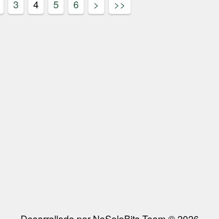
3
4
5
6
>
>>
Desarrollado por NoSoloBits Team © 2026