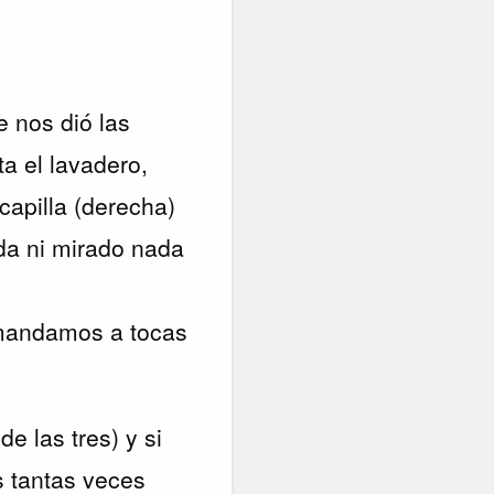
e nos dió las
ta el lavadero,
capilla (derecha)
da ni mirado nada
le mandamos a tocas
e las tres) y si
s tantas veces