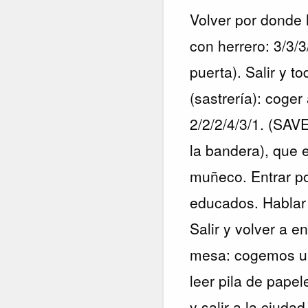
Volver por donde 
con herrero: 3/3/3
puerta). Salir y to
(sastrería): coger
2/2/2/4/3/1. (SAVE
la bandera), que e
muñeco. Entrar po
educados. Hablar 
Salir y volver a e
mesa: cogemos un
leer pila de pape
y salir a la ciudad