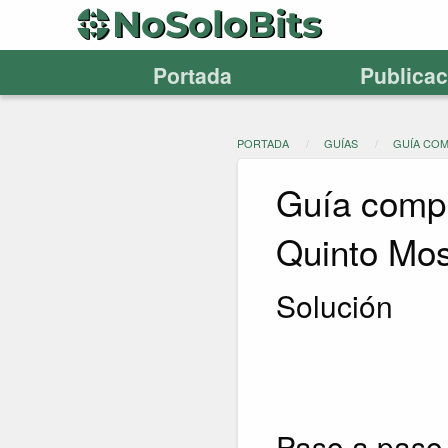
Portada
Publica
PORTADA
GUÍAS
GUÍA COM
Guía compl
Quinto Mo
Solución
Paso a paso