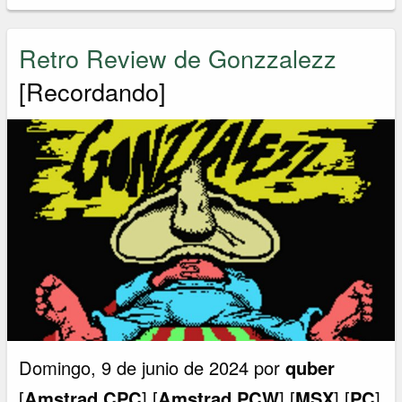
Retro Review de Gonzzalezz
[Recordando]
Domingo, 9 de junio de 2024 por
quber
[
Amstrad CPC
] [
Amstrad PCW
] [
MSX
] [
PC
]